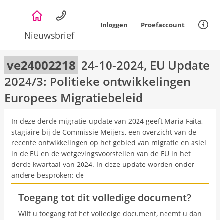
Overslaan
en
Inloggen
Proefaccount
naar
Nieuwsbrief
de
Informat
inhoud
gaan
ve24002218
24-10-2024, EU Update
2024/3: Politieke ontwikkelingen
Europees Migratiebeleid
Omschrijving
In deze derde migratie-update van 2024 geeft Maria Faita,
stagiaire bij de Commissie Meijers, een overzicht van de
recente ontwikkelingen op het gebied van migratie en asiel
in de EU en de wetgevingsvoorstellen van de EU in het
derde kwartaal van 2024. In deze update worden onder
andere besproken: de
Toegang tot dit volledige document?
Wilt u toegang tot het volledige document, neemt u dan