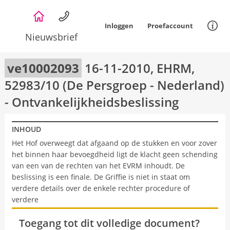
Overslaan
en
Inloggen
Proefaccount
naar
Nieuwsbrief
de
Informat
inhoud
gaan
ve10002093
16-11-2010, EHRM,
52983/10 (De Persgroep - Nederland)
- Ontvankelijkheidsbeslissing
INHOUD
Het Hof overweegt dat afgaand op de stukken en voor zover
het binnen haar bevoegdheid ligt de klacht geen schending
van een van de rechten van het EVRM inhoudt. De
beslissing is een finale. De Griffie is niet in staat om
verdere details over de enkele rechter procedure of
verdere
Toegang tot dit volledige document?