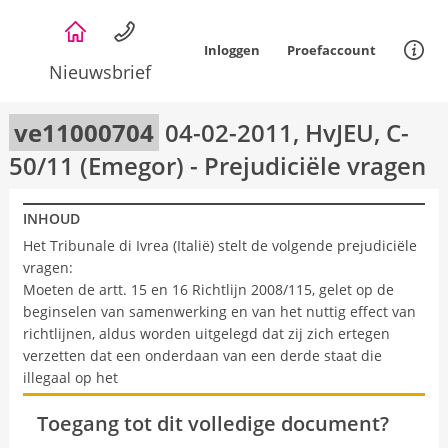
Overslaan
en
Inloggen
Proefaccount
naar
Nieuwsbrief
de
Informat
inhoud
gaan
ve11000704
04-02-2011, HvJEU, C-
50/11 (Emegor) - Prejudiciële vragen
INHOUD
Het Tribunale di Ivrea (Italië) stelt de volgende prejudiciële
vragen:
Moeten de artt. 15 en 16 Richtlijn 2008/115, gelet op de
beginselen van samenwerking en van het nuttig effect van
richtlijnen, aldus worden uitgelegd dat zij zich ertegen
verzetten dat een onderdaan van een derde staat die
illegaal op het
Toegang tot dit volledige document?