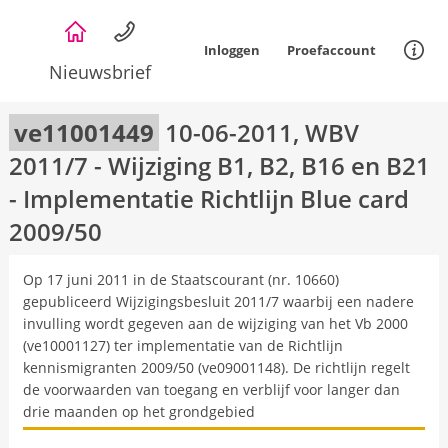
Overslaan
en
Inloggen
Proefaccount
naar
Nieuwsbrief
de
Informat
inhoud
gaan
ve11001449
10-06-2011, WBV
2011/7 - Wijziging B1, B2, B16 en B21
- Implementatie Richtlijn Blue card
2009/50
Omschrijving
Op 17 juni 2011 in de Staatscourant (nr. 10660)
gepubliceerd Wijzigingsbesluit 2011/7 waarbij een nadere
invulling wordt gegeven aan de wijziging van het Vb 2000
(ve10001127) ter implementatie van de Richtlijn
kennismigranten 2009/50 (ve09001148). De richtlijn regelt
de voorwaarden van toegang en verblijf voor langer dan
drie maanden op het grondgebied