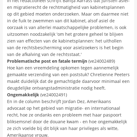
In het redactioneel schrijft Bahija Aarrass dat juristen asiel-
en migratierecht de rechtmatigheid van kabinetsplannen
op dit gebied moeten onderzoeken. Maar om daarmee niet
in de fuik te zwemmen van dit kabinet, alsof asiel de
oorzaak is van allerlei maatschappelijke problemen, is ook
uitzoomen noodzakelijk 'om het grotere geheel te blijven
zien van effecten van de kabinetsplannen: het uithollen
van de rechtsbescherming voor asielzoekers is het begin
van de afkalving van de rechtsstaat.'
Problematische post en fatale termijn
(ve24002489)
Hoe kan een vreemdeling opkomen tegen aannemelijk
gemaakte verzending van een poststuk? Chretienne Peeters
maakt duidelijk dat de gemachtigde daarvoor minimaal een
deugdelijke ontvangstadministratie nodig heeft.
Ongemakkelijk
(ve24002491)
En in de column beschrijft Jordan Dez, Amerikaans
advocaat op het gebied van migratie- en internationaal
recht, hoe ze ondanks een probleem met haar paspoort
bliksemsnel door de douane kwam - en hoe ongemakkelijk
ze zich voelde bij dit blijk van haar privileges als witte,
Amerikaanse vrouw.