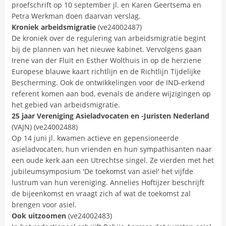
proefschrift op 10 september jl. en Karen Geertsema en
Petra Werkman doen daarvan verslag.
Kroniek arbeidsmigratie
(ve24002487)
De kroniek over de regulering van arbeidsmigratie begint
bij de plannen van het nieuwe kabinet. Vervolgens gaan
Irene van der Fluit en Esther Wolthuis in op de herziene
Europese blauwe kaart richtlijn en de Richtlijn Tijdelijke
Bescherming. Ook de ontwikkelingen voor de IND-erkend
referent komen aan bod, evenals de andere wijzigingen op
het gebied van arbeidsmigratie.
25 jaar Vereniging Asieladvocaten en -Juristen Nederland
(VAJN) (ve24002488)
Op 14 juni jl. kwamen actieve en gepensioneerde
asieladvocaten, hun vrienden en hun sympathisanten naar
een oude kerk aan een Utrechtse singel. Ze vierden met het
jubileumsymposium 'De toekomst van asiel' het vijfde
lustrum van hun vereniging. Annelies Hoftijzer beschrijft
de bijeenkomst en vraagt zich af wat de toekomst zal
brengen voor asiel.
Ook uitzoomen
(ve24002483)