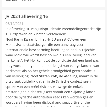
JV 2024 aflevering 16
06/12/2024
Nieuwsbericht
In aflevering 16 van Jurisprudentie Vreemdelingenrecht zijn
15 uitspraken en 7 noten verschenen:
Noot
Karin Zwaan
bij het HvJEU arrest
CV over
een
Moldavische staatsburger die een aanvraag voor
internationale bescherming heeft ingediend in Tsjechië,
waar Moldavië wordt beschouwd als een "veilig land van
herkomst". Het Hof komt tot de conclusie dat een land pas
mag worden opgenomen op de lijst van veilige landen van
herkomst, als op het gehele grondgebied geen sprake is
van vervolging. Noot
Stefan Kok,
de Afdeling, maakt in de
uitspraak duidelijk dat er in de Syrische context geen
sprake van een reëel risico is vanwege de enkele
omstandigheid dat terugkeer vanuit een "vijandig land"
door de Syrische autoriteiten reeds kan worden gezien
wordt als having been disloyal and supportive of the