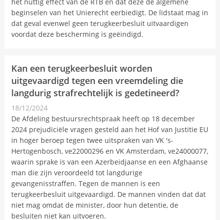
het nuttig effect van de RTB en dat deze de algemene
beginselen van het Unierecht eerbiedigt. De lidstaat mag in
dat geval evenwel geen terugkeerbesluit uitvaardigen
voordat deze bescherming is geëindigd.
Kan een terugkeerbesluit worden
uitgevaardigd tegen een vreemdeling die
langdurig strafrechtelijk is gedetineerd?
18/12/2024
Nieuwsbericht
De Afdeling bestuursrechtspraak heeft op 18 december
2024 prejudiciële vragen gesteld aan het Hof van Justitie EU
in hoger beroep tegen twee uitspraken van VK 's-
Hertogenbosch, ve22000296 en VK Amsterdam, ve24000077,
waarin sprake is van een Azerbeidjaanse en een Afghaanse
man die zijn veroordeeld tot langdurige
gevangenisstraffen. Tegen de mannen is een
terugkeerbesluit uitgevaardigd. De mannen vinden dat dat
niet mag omdat de minister, door hun detentie, de
besluiten niet kan uitvoeren.