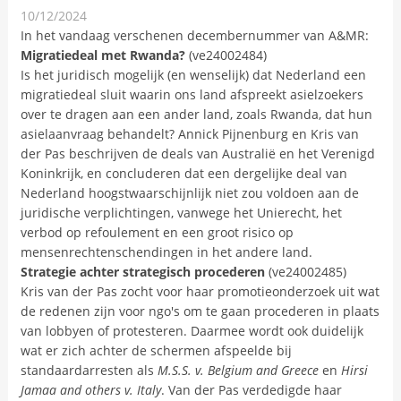
10/12/2024
Nieuwsbericht
In het vandaag verschenen decembernummer van A&MR:
Migratiedeal met Rwanda?
(ve24002484)
Is het juridisch mogelijk (en wenselijk) dat Nederland een
migratiedeal sluit waarin ons land afspreekt asielzoekers
over te dragen aan een ander land, zoals Rwanda, dat hun
asielaanvraag behandelt? Annick Pijnenburg en Kris van
der Pas beschrijven de deals van Australië en het Verenigd
Koninkrijk, en concluderen dat een dergelijke deal van
Nederland hoogstwaarschijnlijk niet zou voldoen aan de
juridische verplichtingen, vanwege het Unierecht, het
verbod op refoulement en een groot risico op
mensenrechtenschendingen in het andere land.
Strategie achter strategisch procederen
(ve24002485)
Kris van der Pas zocht voor haar promotieonderzoek uit wat
de redenen zijn voor ngo's om te gaan procederen in plaats
van lobbyen of protesteren. Daarmee wordt ook duidelijk
wat er zich achter de schermen afspeelde bij
standaardarresten als
M.S.S. v. Belgium and Greece
en
Hirsi
Jamaa and others v. Italy
. Van der Pas verdedigde haar