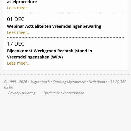
asielprocedure
Lees meer…
Datum van evenement
01
DEC
Webinar Actualiteiten vreemdelingenbewaring
Lees meer…
Datum van evenement
17
DEC
Bijeenkomst Werkgroep Rechtsbijstand in
Vreemdelingenzaken (WRV)
Lees meer…
© 1999 - 2026 • Migratieweb •
Stichting Migratierecht Nederland
•
+31 20 362
05 00
Privacyverklaring
Disclaimer / Voorwaarden