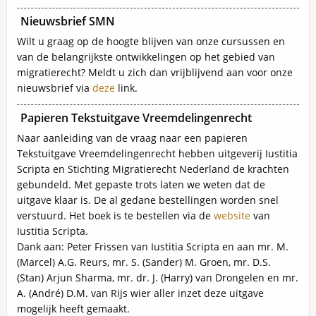
Nieuwsbrief SMN
Inhoud
Wilt u graag op de hoogte blijven van onze cursussen en
van de belangrijkste ontwikkelingen op het gebied van
migratierecht? Meldt u zich dan vrijblijvend aan voor onze
nieuwsbrief via
deze
link.
Papieren Tekstuitgave Vreemdelingenrecht
Inhoud
Naar aanleiding van de vraag naar een papieren
Tekstuitgave Vreemdelingenrecht hebben uitgeverij Iustitia
Scripta en Stichting Migratierecht Nederland de krachten
gebundeld. Met gepaste trots laten we weten dat de
uitgave klaar is. De al gedane bestellingen worden snel
verstuurd. Het boek is te bestellen via de
website
van
Iustitia Scripta.
Dank aan: Peter Frissen van Iustitia Scripta en aan mr. M.
(Marcel) A.G. Reurs, mr. S. (Sander) M. Groen, mr. D.S.
(Stan) Arjun Sharma, mr. dr. J. (Harry) van Drongelen en mr.
A. (André) D.M. van Rijs wier aller inzet deze uitgave
mogelijk heeft gemaakt.