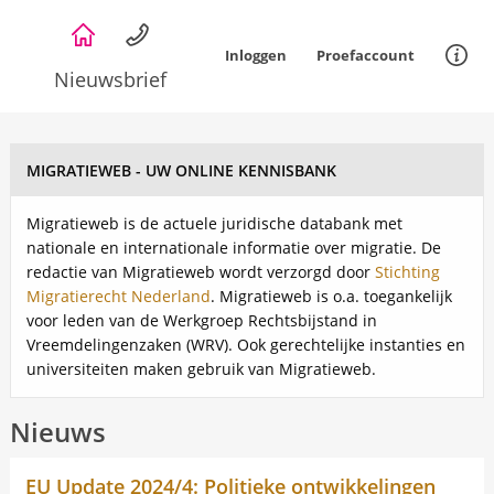
Overslaan
en
Inloggen
Proefaccount
naar
Nieuwsbrief
de
Informat
inhoud
gaan
MIGRATIEWEB - UW ONLINE KENNISBANK
Migratieweb is de actuele juridische databank met
nationale en internationale informatie over migratie. De
redactie van Migratieweb wordt verzorgd door
Stichting
Migratierecht Nederland
. Migratieweb is o.a. toegankelijk
voor leden van de Werkgroep Rechtsbijstand in
Vreemdelingenzaken (WRV). Ook gerechtelijke instanties en
universiteiten maken gebruik van Migratieweb.
Nieuws
EU Update 2024/4: Politieke ontwikkelingen