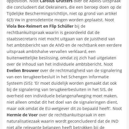
opposition. Noot
Carolus Grütters
over de ABRvS uitspraak
die concludeert dat Oekraïners, die een beroep doen op de
Tijdelijke Beschermingsrichtlijn, niet op grond van artikel
6(3) Vw in grensdetentie mogen worden geplaatst. Noot
Viola Bex-Reimert en Flip Schüller
bij de
rechtbankuitspraak waarin is geoordeeld dat de
staatssecretaris niet mocht uitgaan van de juistheid van
het ambtsbericht van de AIVD en de rechtbank een eerdere
uitspraak ambtshalve vervallen verklaard, een
buitenwettelijke beslissing, omdat zij zich had uitgelaten
over de inhoud van het individuele ambtsbericht. Noot
Evelien Brouwer
over de rechtmatigheid van de signalering
van een terugkeerbesluit in het Schengen Informatie
Systeem (SIS): 'Er moet duidelijk worden gemaakt dat ook
bij de signalering van terugkeerbesluiten in het SIS, de
overheid een individuele belangenafweging moet maken,
niet alleen omdat dit het doel van de signaleringen dient,
maar ook omdat de EU-wetgever dit zo bepaald heeft'. Noot
Hermie de Voer
over de rechtbankuitspraak in een
naturalisatiezaak waarin wordt geconcludeerd dat de IND
niet alle relevante belangen heeft betrokken bij de