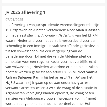
JV 2025 aflevering 1
07/01/2025
Nieuwsbericht
In aflevering 1 van Jurisprudentie Vreemdelingenrecht zijn
19 uitspraken en 4 noten verschenen: Noot
Mark Klaassen
bij het arrest
Martinez Alvarado – Nederland
van het EHRM
waarin Nederland voor het eerst is veroordeeld voor een
schending in een immigratiezaak betreffende gezinsleven
tussen volwassenen. Na een vergelijking van de
benadering door Hof met die van de Afdeling pleit de
annotator voor een regulier kader voor het verblijfsrecht
van volwassen gezinsleden waardoor er niet in alle zaken
hoeft te worden getoetst aan artikel 8 EVRM. Noot
Sadhia
Rafi
en
Sabaoon Pamir
bij het arrest
AH en FN
van het
HvJEU waarin zij ingaan op de aan onderhavig arrest
verwante arresten
WS
en
K en L
, de vraag of de situatie in
Afghanistan vervolgingsdaden oplevert, de vraag of ten
aanzien van Afghaanse vrouwen ‘groepsvervolging’ moet
worden aangenomen en hoe het oordeel van het Hof