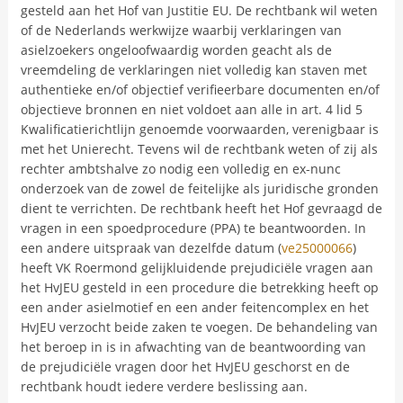
gesteld aan het Hof van Justitie EU. De rechtbank wil weten
of de Nederlands werkwijze waarbij verklaringen van
asielzoekers ongeloofwaardig worden geacht als de
vreemdeling de verklaringen niet volledig kan staven met
authentieke en/of objectief verifieerbare documenten en/of
objectieve bronnen en niet voldoet aan alle in art. 4 lid 5
Kwalificatierichtlijn genoemde voorwaarden, verenigbaar is
met het Unierecht. Tevens wil de rechtbank weten of zij als
rechter ambtshalve zo nodig een volledig en ex-nunc
onderzoek van de zowel de feitelijke als juridische gronden
dient te verrichten. De rechtbank heeft het Hof gevraagd de
vragen in een spoedprocedure (PPA) te beantwoorden. In
een andere uitspraak van dezelfde datum (
ve25000066
)
heeft VK Roermond gelijkluidende prejudiciële vragen aan
het HvJEU gesteld in een procedure die betrekking heeft op
een ander asielmotief en een ander feitencomplex en het
HvJEU verzocht beide zaken te voegen. De behandeling van
het beroep in is in afwachting van de beantwoording van
de prejudiciële vragen door het HvJEU geschorst en de
rechtbank houdt iedere verdere beslissing aan.