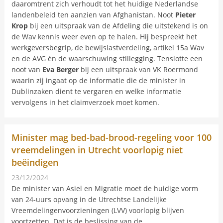
daaromtrent zich verhoudt tot het huidige Nederlandse
landenbeleid ten aanzien van Afghanistan. Noot
Pieter
Krop
bij een uitspraak van de Afdeling die uitstekend is on
de Wav kennis weer even op te halen. Hij bespreekt het
werkgeversbegrip, de bewijslastverdeling, artikel 15a Wav
en de AVG én de waarschuwing stillegging. Tenslotte een
noot van
Eva Berger
bij een uitspraak van VK Roermond
waarin zij ingaat op de informatie die de minister in
Dublinzaken dient te vergaren en welke informatie
vervolgens in het claimverzoek moet komen.
Minister mag bed-bad-brood-regeling voor 100
vreemdelingen in Utrecht voorlopig niet
beëindigen
23/12/2024
Nieuwsbericht
De minister van Asiel en Migratie moet de huidige vorm
van 24-uurs opvang in de Utrechtse Landelijke
Vreemdelingenvoorzieningen (LVV) voorlopig blijven
voortzetten. Dat is de beslissing van de